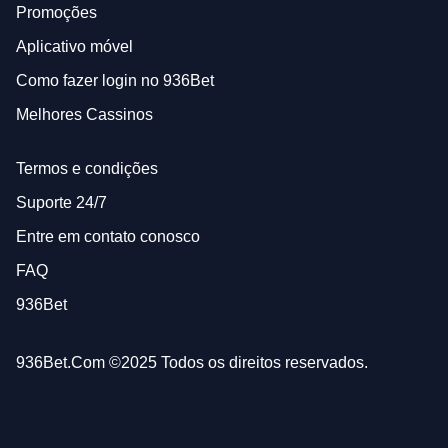
Promoções
Aplicativo móvel
Como fazer login no 936Bet
Melhores Cassinos
Termos e condições
Suporte 24/7
Entre em contato conosco
FAQ
936Bet
936Bet.Com ©2025 Todos os direitos reservados.