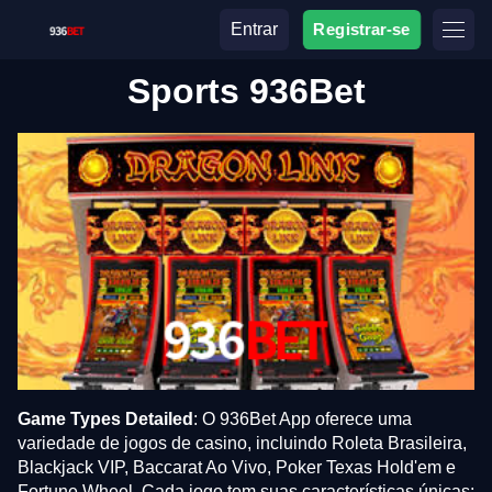
Entrar
Registrar-se
Sports 936Bet
Game Types Detailed
: O 936Bet App oferece uma
variedade de jogos de casino, incluindo Roleta Brasileira,
Blackjack VIP, Baccarat Ao Vivo, Poker Texas Hold'em e
Fortune Wheel. Cada jogo tem suas características únicas;